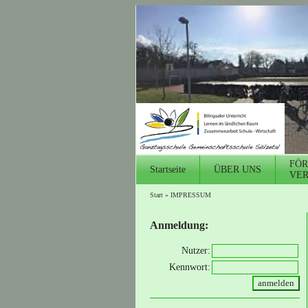
FÖR
Startseite
ÜBER UNS
VER
Start
»
IMPRESSUM
Anmeldung:
Nutzer:
Kennwort: