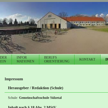
DER
INFOR
BERUFS
KONTAKT
I
EIN
MATIONEN
ORIENTIERUNG
Impressum
Herausgeber / Redaktion (Schule)
Schule:
Gemeinschaftsschule Sülzetal
Inhalt nach § 18 Abs. 2 MStV