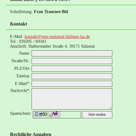
Schulleitung:
Frau Trautner-Böl
Kontakt
E-Mail:
kontakt@gms-suelzetal.bildung-lsa.de
Tel.: 039205 / 69343
Anschrift: Halberstädter Straße 4, 39171 Sülzetal
Name:
Straße/Nr.:
PLZ/Ort:
Telefon:
E-Mail*:
Nachricht*:
Spamschutz:
+
©
−
OpenStreetMap
contributors
Rechtliche Angaben