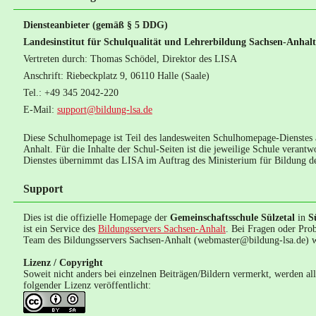
Diensteanbieter (gemäß § 5 DDG)
Landesinstitut für Schulqualität und Lehrerbildung Sachsen-Anhal
Vertreten durch: Thomas Schödel, Direktor des LISA
Anschrift: Riebeckplatz 9, 06110 Halle (Saale)
Tel.: +49 345 2042-220
E-Mail:
support@bildung-lsa.de
Diese Schulhomepage ist Teil des landesweiten Schulhomepage-Dienstes
Anhalt. Für die Inhalte der Schul-Seiten ist die jeweilige Schule verantw
Dienstes übernimmt das LISA im Auftrag des Ministerium für Bildung d
Support
Dies ist die offizielle Homepage der
Gemeinschaftsschule Sülzetal
in
S
ist ein Service des
Bildungsservers Sachsen-Anhalt
. Bei Fragen oder Pro
Team des Bildungsservers Sachsen-Anhalt (webmaster@bildung-lsa.de) 
Lizenz / Copyright
Soweit nicht anders bei einzelnen Beiträgen/Bildern vermerkt, werden al
folgender Lizenz veröffentlicht: