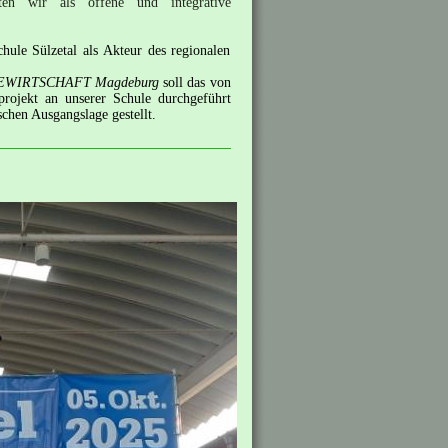
en wir als offene und integrative
hule Sülzetal als Akteur des regionalen
WIRTSCHAFT Magdeburg
soll das von
tprojekt an unserer Schule durchgeführt
chen Ausgangslage gestellt.