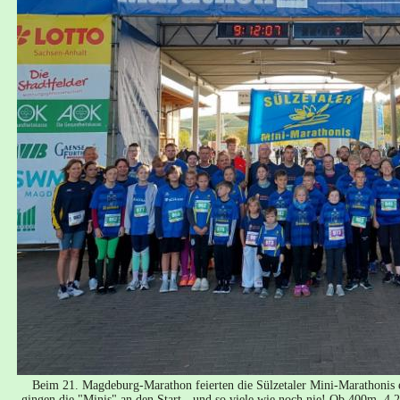
Beim 21. Magdeburg-Marathon feierten die Sülzetaler Mini-Marathonis
gingen die "Minis" an den Start - und so viele wie noch nie! Ob 400m, 4