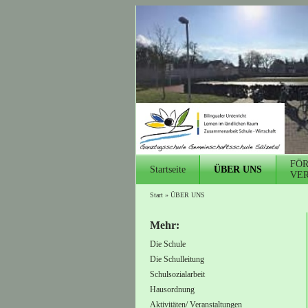
FÖ
Startseite
ÜBER UNS
VER
Start
»
ÜBER UNS
Mehr:
Die Schule
Die Schulleitung
Schulsozialarbeit
Hausordnung
Aktivitäten/ Veranstaltungen