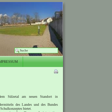
MPRESSUM
dem Sülzetal am neuen Standort in
dermitteln des Landes und des Bundes
Schulkonzeptes bietet.