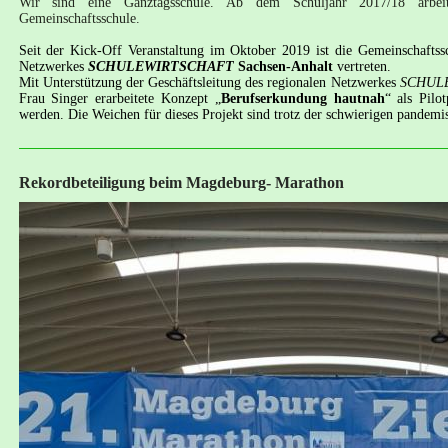
Wir sind eine Ganztagsschule. Ab dem Schuljahr 2017/18 arbeit
Gemeinschaftsschule.
Seit der Kick-Off Veranstaltung im Oktober 2019 ist die Gemeinschaftssc
Netzwerkes
SCHULEWIRTSCHAFT
Sachsen-Anhal
t
vertreten.
Mit Unterstützung der Geschäftsleitung des regionalen Netzwerkes
SCHULE
Frau Singer erarbeitete Konzept „
Berufserkundung hautnah
“ als Pilo
werden. Die Weichen für dieses Projekt sind trotz der schwierigen pandemis
Rekordbeteiligung beim Magdeburg- Marathon